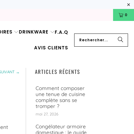
0
IRES
DRINKWARE
F.A.Q
AVIS CLIENTS
ARTICLES RÉCENTS
SUIVANT →
Comment composer
une tenue de cuisine
complète sans se
tromper ?
mai 27, 2026
Congélateur armoire
ment
domestique : le guide