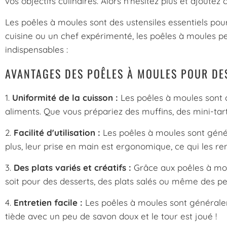
vos objectifs culinaires. Alors n'hésitez plus et ajoutez
Les poêles à moules sont des ustensiles essentiels pou
cuisine ou un chef expérimenté, les poêles à moules pe
indispensables :
AVANTAGES DES POÊLES À MOULES POUR DE
1.
Uniformité de la cuisson :
Les poêles à moules sont 
aliments. Que vous prépariez des muffins, des mini-tar
2.
Facilité d'utilisation :
Les poêles à moules sont génér
plus, leur prise en main est ergonomique, ce qui les ren
3.
Des plats variés et créatifs :
Grâce aux poêles à moul
soit pour des desserts, des plats salés ou même des peti
4.
Entretien facile :
Les poêles à moules sont généraleme
tiède avec un peu de savon doux et le tour est joué !