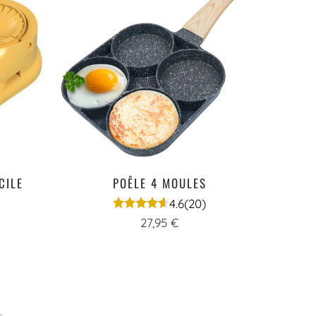
CILE
POÊLE 4 MOULES
4.6
(20)
27,95 €