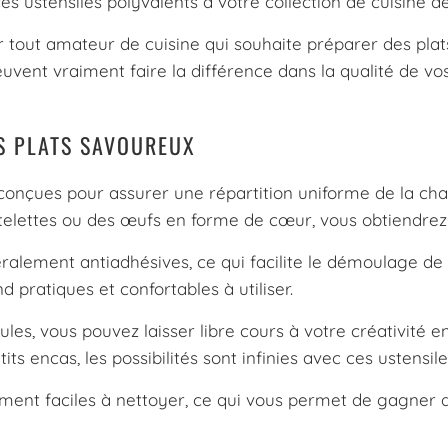
 ces ustensiles polyvalents à votre collection de cuisine dè
r tout amateur de cuisine qui souhaite préparer des pla
uvent vraiment faire la différence dans la qualité de vos
S PLATS SAVOUREUX
conçues pour assurer une répartition uniforme de la ch
telettes ou des œufs en forme de cœur, vous obtiendrez d
alement antiadhésives, ce qui facilite le démoulage de v
d pratiques et confortables à utiliser.
es, vous pouvez laisser libre cours à votre créativité en
ts encas, les possibilités sont infinies avec ces ustensile
nt faciles à nettoyer, ce qui vous permet de gagner du t