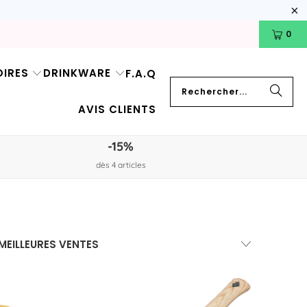
0
IRES
DRINKWARE
F.A.Q
AVIS CLIENTS
-15%
dès 4 articles