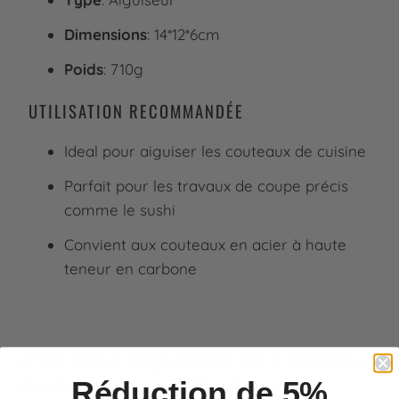
Dimensions
: 14*12*6cm
Poids
: 710g
UTILISATION RECOMMANDÉE
Ideal pour aiguiser les couteaux de cuisine
Parfait pour les travaux de coupe précis
comme le sushi
Convient aux couteaux en acier à haute
teneur en carbone
Réduction de 5%