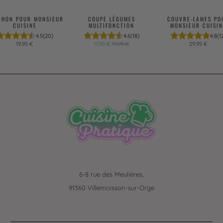
CHON POUR MONSIEUR
COUPE LÉGUMES
COUVRE-LAMES PO
CUISINE
MULTIFONCTION
MONSIEUR CUISIN
4.5
(20)
4.6
(18)
4.8
(1
19,95 €
17,95 €
19,95 €
29,95 €
6-8 rue des Meulières,
91360 Villemoisson-sur-Orge