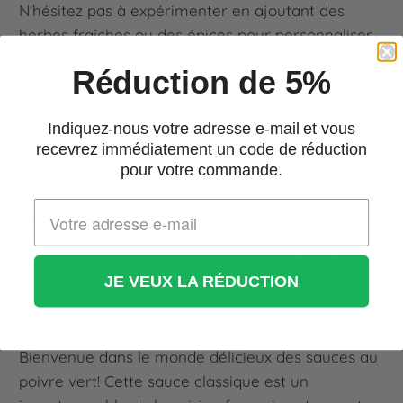
N'hésitez pas à expérimenter en ajoutant des
herbes fraîches ou des épices pour personnaliser
cette recette à votre goût.
Réduction de 5%
Si vous recherchez des ingrédients de qualité pour
préparer cette sauce savoureuse, nous vous
Indiquez-nous votre adresse e-mail et vous
recommandons d'utiliser un
hachoir à viande
recevrez immédiatement un code de réduction
manuel
pour râper le fromage frais. Cela vous
pour votre commande.
permettra d'obtenir une texture parfaite et un
goût authentique.
Alors, à vos casseroles et régalez-vous avec cette
sauce à la crème et au fromage maison!
JE VEUX LA RÉDUCTION
SAUCE AU POIVRE VERT
Bienvenue dans le monde délicieux des sauces au
poivre vert! Cette sauce classique est un