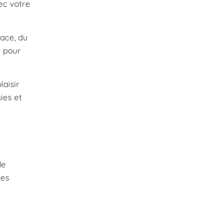
ec votre
ace, du
t pour
aisir
ies et
de
des