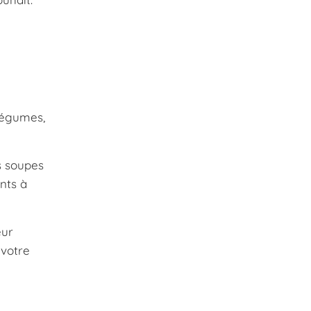
 légumes,
s soupes
nts à
eur
 votre