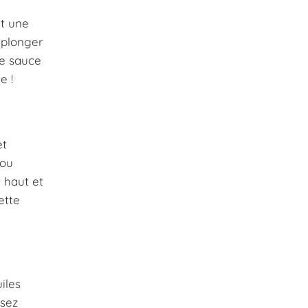
it une
 plonger
ne sauce
e !
et
 ou
 haut et
ette
iles
nsez