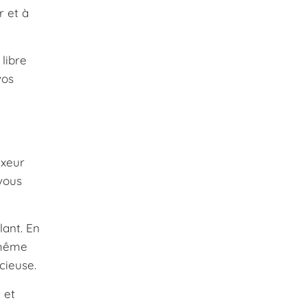
r et à
libre
vos
ixeur
vous
lant. En
 même
cieuse.
 et