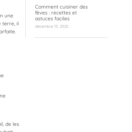
Comment cuisiner des
fèves : recettes et
en une
astuces faciles
erre, il
décembre 15, 2025
rfaite.
ne
une
l, de les
uhait.