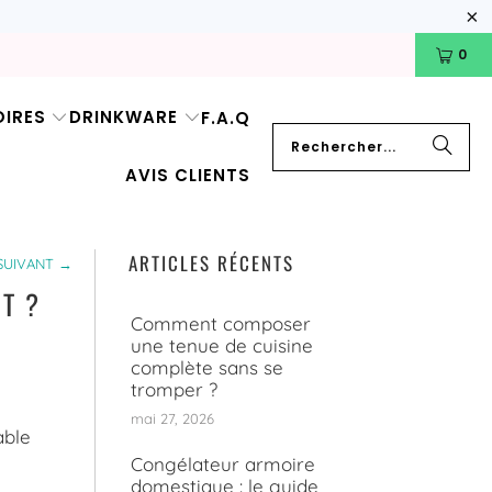
0
IRES
DRINKWARE
F.A.Q
AVIS CLIENTS
ARTICLES RÉCENTS
SUIVANT →
T ?
Comment composer
une tenue de cuisine
complète sans se
tromper ?
mai 27, 2026
able
Congélateur armoire
domestique : le guide