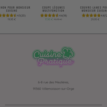
CHON POUR MONSIEUR
COUPE LÉGUMES
COUVRE-LAMES PO
CUISINE
MULTIFONCTION
MONSIEUR CUISIN
4.5
(20)
4.6
(18)
4.8
(1
19,95 €
17,95 €
19,95 €
29,95 €
6-8 rue des Meulières,
91360 Villemoisson-sur-Orge