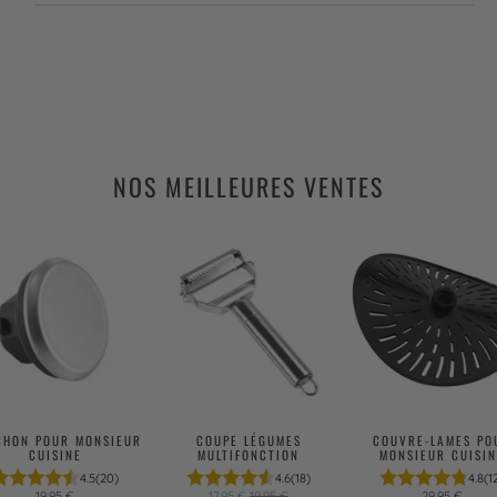
NOS MEILLEURES VENTES
CHON POUR MONSIEUR
COUPE LÉGUMES
COUVRE-LAMES PO
CUISINE
MULTIFONCTION
MONSIEUR CUISIN
4.5
(20)
4.6
(18)
4.8
(1
19,95 €
17,95 €
19,95 €
29,95 €