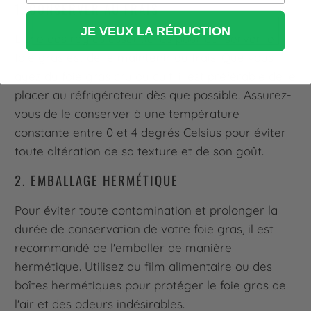
1. CONSERVER AU FRAIS
JE VEUX LA RÉDUCTION
L'une des règles essentielles pour conserver le
foie gras est de le maintenir au frais. Que vous
ayez du foie gras cru ou cuit, il est préférable de le
placer au réfrigérateur dès que possible. Assurez-
vous de le conserver à une température
constante entre 0 et 4 degrés Celsius pour éviter
toute altération de sa texture et de son goût.
2. EMBALLAGE HERMÉTIQUE
Pour éviter toute contamination et prolonger la
durée de conservation de votre foie gras, il est
recommandé de l'emballer de manière
hermétique. Utilisez du film alimentaire ou des
boîtes hermétiques pour protéger le foie gras de
l'air et des odeurs indésirables.