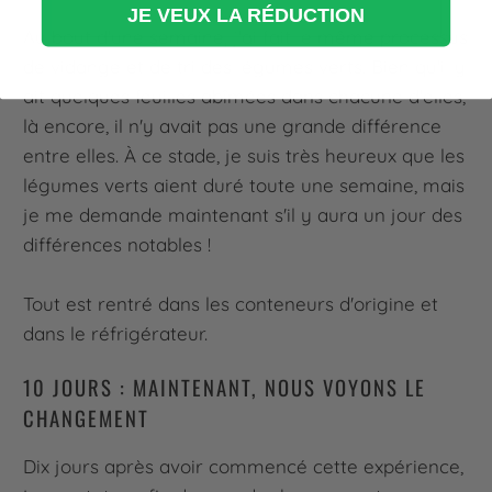
JE VEUX LA RÉDUCTION
Au bout d'une semaine, j'ai fait le même processus
de vidange et de tri des légumes verts. Bien qu'il y
ait quelques feuilles abîmées dans chacune d'elles,
là encore, il n'y avait pas une grande différence
entre elles. À ce stade, je suis très heureux que les
légumes verts aient duré toute une semaine, mais
je me demande maintenant s'il y aura un jour des
différences notables !
Tout est rentré dans les conteneurs d'origine et
dans le réfrigérateur.
10 JOURS : MAINTENANT, NOUS VOYONS LE
CHANGEMENT
Dix jours après avoir commencé cette expérience,