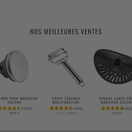
NOS MEILLEURES VENTES
CHON POUR MONSIEUR
COUPE LÉGUMES
COUVRE-LAMES PO
CUISINE
MULTIFONCTION
MONSIEUR CUISIN
4.5
(20)
4.6
(18)
4.8
(1
19,95 €
17,95 €
19,95 €
29,95 €