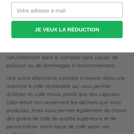
Heureusement, il existe des alternatives durables
aux capsules Nespresso qui peuvent nous aider à
réduire notre empreinte écologique. Par exemple,
JE VEUX LA RÉDUCTION
certaines marques proposent des capsules
compostables fabriquées à partir de matériaux
biodégradables. Ces capsules se décomposent
naturellement dans le compost sans causer de
pollution ou de dommages à l'environnement.
Une autre alternative consiste à investir dans une
machine à café réutilisable qui vous permet
d'utiliser du café moulu plutôt que des capsules.
Cela réduit non seulement les déchets que vous
produisez, mais vous permet également de choisir
des grains de café de qualité supérieure et de
personnaliser votre tasse de café selon vos