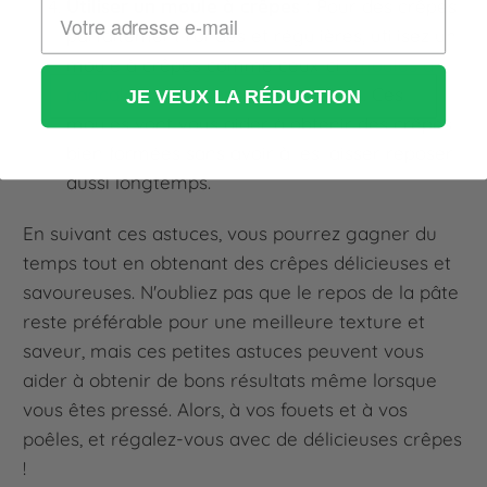
Utiliser un moule à crêpes :
Pour des crêpes
parfaitement rondes et régulières, utilisez un
moule à crêpes comme ceux-ci :
moules à
pancakes en silicone multi-formes
. Ces
JE VEUX LA RÉDUCTION
moules vont vous aider à obtenir des crêpes
bien formées sans avoir à les laisser reposer
aussi longtemps.
En suivant ces astuces, vous pourrez gagner du
temps tout en obtenant des crêpes délicieuses et
savoureuses. N'oubliez pas que le repos de la pâte
reste préférable pour une meilleure texture et
saveur, mais ces petites astuces peuvent vous
aider à obtenir de bons résultats même lorsque
vous êtes pressé. Alors, à vos fouets et à vos
poêles, et régalez-vous avec de délicieuses crêpes
!