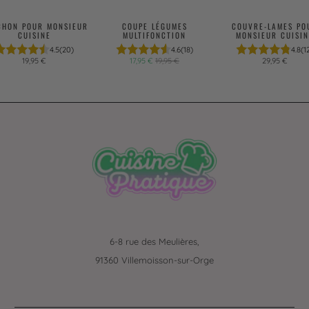
CHON POUR MONSIEUR
COUPE LÉGUMES
COUVRE-LAMES PO
CUISINE
MULTIFONCTION
MONSIEUR CUISIN
4.5
(20)
4.6
(18)
4.8
(1
19,95 €
17,95 €
19,95 €
29,95 €
6-8 rue des Meulières,
91360 Villemoisson-sur-Orge