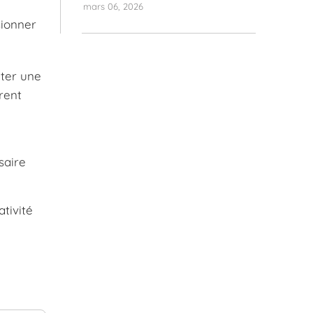
mars 06, 2026
sionner
uter une
rent
saire
tivité