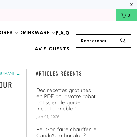
0
IRES
DRINKWARE
F.A.Q
AVIS CLIENTS
ARTICLES RÉCENTS
SUIVANT →
POUR
Des recettes gratuites
en PDF pour votre robot
pâtissier : le guide
incontournable !
juin 01, 2026
Peut-on faire chauffer le
Candy'Up chocolat ?