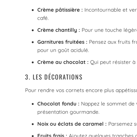
Crème pâtissière :
Incontournable et vers
café.
Crème chantilly :
Pour une touche légère 
Garnitures fruitées :
Pensez aux fruits f
pour un goût acidulé.
Crème au chocolat :
Qui peut résister à
3. LES DÉCORATIONS
Pour rendre vos cornets encore plus appétissant
Chocolat fondu :
Nappez le sommet de vo
présentation gourmande.
Noix ou éclats de caramel :
Parsemez sur
Fruits frais :
Ajoutez quelques tranches de