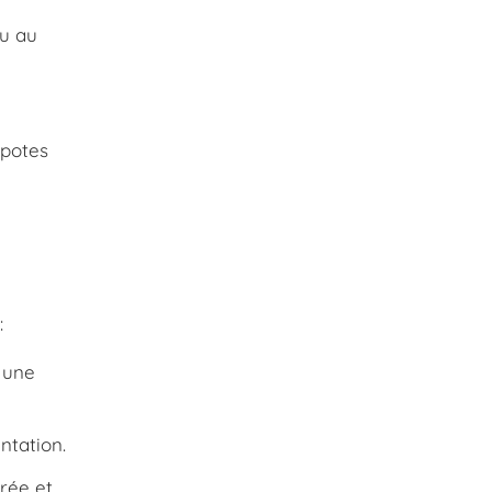
ou au
mpotes
:
 une
ntation.
rée et