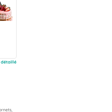
 détaillé
ornets,