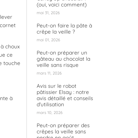
(oui, voici comment)
mai 31, 2026
élever
 cornet
Peut-on faire la pâte à
crêpe la veille ?
mai 01, 2026
 à choux
Peut-on préparer un
Que ce
gâteau au chocolat la
ne touche
veille sans risque
mars 11, 2026
Avis sur le robot
pâtissier Elsay : notre
onte à
avis détaillé et conseils
d'utilisation
mars 10, 2026
Peut-on préparer des
crêpes la veille sans
perdre en goût