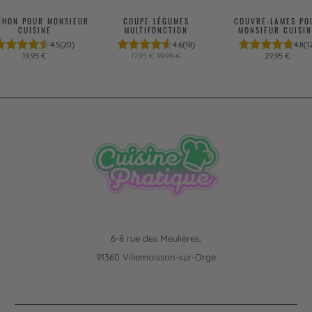
CHON POUR MONSIEUR
COUPE LÉGUMES
COUVRE-LAMES PO
CUISINE
MULTIFONCTION
MONSIEUR CUISIN
4.5
(20)
4.6
(18)
4.8
(1
19,95 €
17,95 €
19,95 €
29,95 €
6-8 rue des Meulières,
91360 Villemoisson-sur-Orge