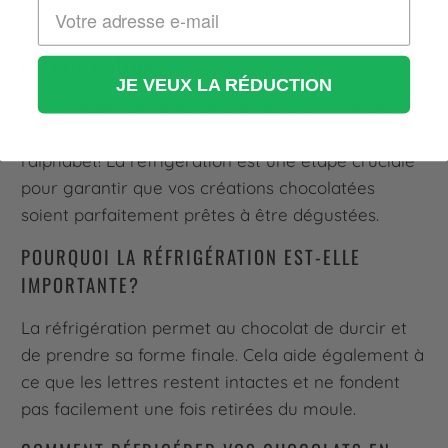
pour toutes les occasions spéciales.
RÉFRIGÉRATION:
JE VEUX LA RÉDUCTION
Ah, la phase tant attendue après avoir préparé de
délicieux chocolats en forme de lettres de
l'alphabet! La réfrigération est une étape cruciale
pour garantir que vos créations chocolatées
soient parfaitement prêtes à être dégustées.
POURQUOI LA RÉFRIGÉRATION EST-ELLE
IMPORTANTE?
La réfrigération permet au chocolat de durcir et
de prendre sa forme finale. Cela aide également à
ce que les lettres restent intactes et ne fondent
pas facilement une fois retirées du moule.