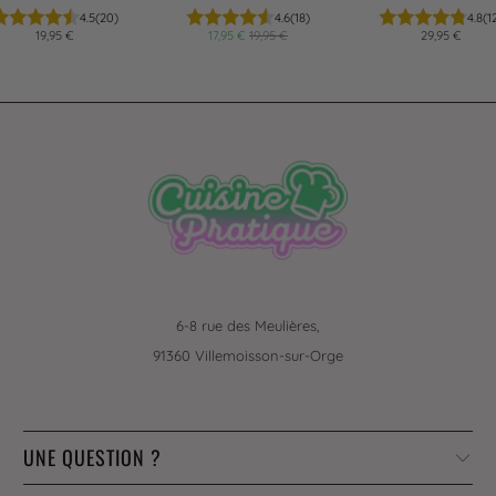
4.5
(20)
4.6
(18)
4.8
(1
19,95 €
17,95 €
19,95 €
29,95 €
6-8 rue des Meulières,
91360 Villemoisson-sur-Orge
UNE QUESTION ?