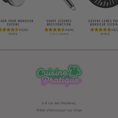
CHON POUR MONSIEUR
COUPE LÉGUMES
COUVRE-LAMES PO
CUISINE
MULTIFONCTION
MONSIEUR CUISIN
4.5
(20)
4.6
(18)
4.8
(1
19,95 €
17,95 €
19,95 €
29,95 €
6-8 rue des Meulières,
91360 Villemoisson-sur-Orge