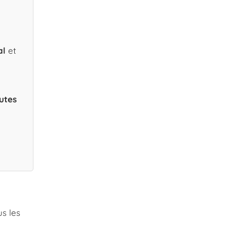
al
et
utes
us les