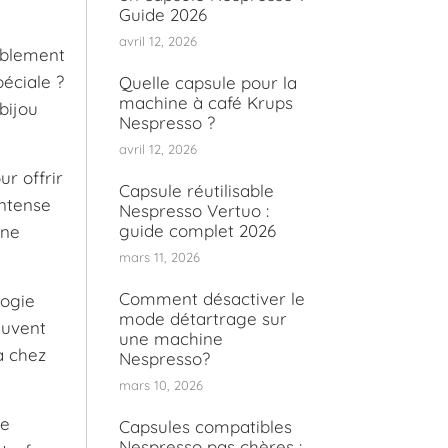
Guide 2026
avril 12, 2026
ablement
péciale ?
Quelle capsule pour la
machine à café Krups
bijou
Nespresso ?
avril 12, 2026
r offrir
Capsule réutilisable
intense
Nespresso Vertuo :
guide complet 2026
une
mars 11, 2026
Comment désactiver le
logie
mode détartrage sur
euvent
une machine
a chez
Nespresso?
mars 10, 2026
le
Capsules compatibles
Nespresso pas chères :