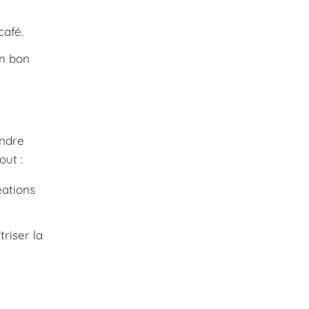
café.
un bon
endre
out :
éations
riser la