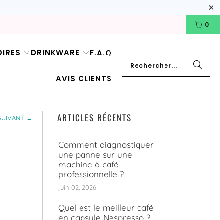
0
IRES
DRINKWARE
F.A.Q
AVIS CLIENTS
ARTICLES RÉCENTS
SUIVANT →
Comment diagnostiquer
une panne sur une
machine à café
professionnelle ?
juin 02, 2026
Quel est le meilleur café
en capsule Nespresso ?