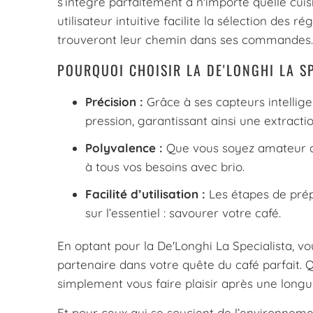
s’intègre parfaitement à n'importe quelle cuis
utilisateur intuitive facilite la sélection des
trouveront leur chemin dans ses commandes.
POURQUOI CHOISIR LA DE'LONGHI LA SP
Précision :
Grâce à ses capteurs intellig
pression, garantissant ainsi une extractio
Polyvalence :
Que vous soyez amateur d’e
à tous vos besoins avec brio.
Facilité d’utilisation :
Les étapes de prép
sur l’essentiel : savourer votre café.
En optant pour la De'Longhi La Specialista, v
partenaire dans votre quête du café parfait. 
simplement vous faire plaisir après une longu
Et pour ceux qui se soucient de l’environneme