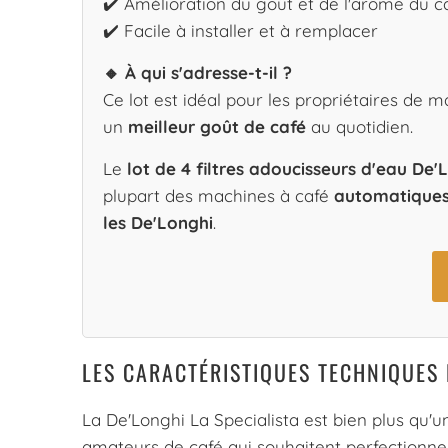
✔️ Amélioration du goût et de l'arôme du c
✔️ Facile à installer et à remplacer
🔸 À qui s'adresse-t-il ?
Ce lot est idéal pour les propriétaires de
un
meilleur goût de café
au quotidien.
Le
lot de 4 filtres adoucisseurs d'eau De
plupart des machines à café
automatique
les De'Longhi
.
LES CARACTÉRISTIQUES TECHNIQUES 
La De'Longhi La Specialista est bien plus qu'un
amateurs de café qui souhaitent perfectionner