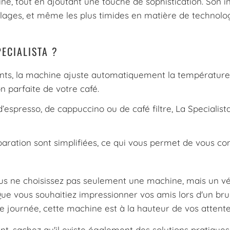
ine, tout en ajoutant une touche de sophistication. Son i
 réglages, et même les plus timides en matière de technolo
ECIALISTA ?
ents, la machine ajuste automatiquement la température 
n parfaite de votre café.
spresso, de cappuccino ou de café filtre, La Specialist
aration sont simplifiées, ce qui vous permet de vous co
ous ne choisissez pas seulement une machine, mais un vé
Que vous souhaitiez impressionner vos amis lors d'un br
e journée, cette machine est à la hauteur de vos attente
nt, sachez qu'il existe également des solutions pratique