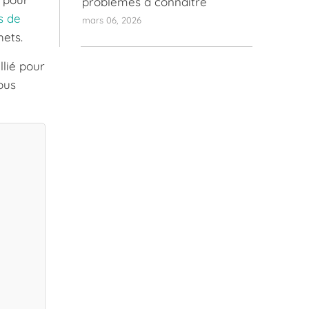
problèmes à connaître
s de
mars 06, 2026
ets.
llié pour
ous