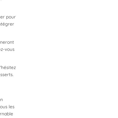
ser pour
ntégrer
nneront
ez-vous
'hésitez
sserts.
on
ous les
urnable