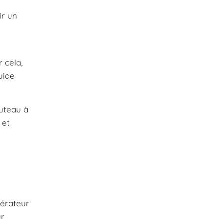
ir un
 cela,
uide
uteau à
 et
gérateur
ur