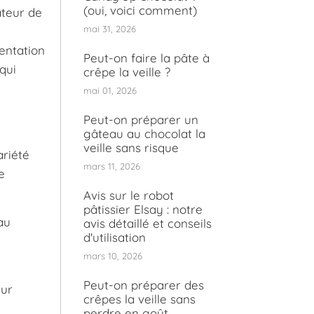
(oui, voici comment)
ateur de
mai 31, 2026
entation
Peut-on faire la pâte à
qui
crêpe la veille ?
mai 01, 2026
Peut-on préparer un
gâteau au chocolat la
veille sans risque
ariété
mars 11, 2026
e
Avis sur le robot
pâtissier Elsay : notre
au
avis détaillé et conseils
d'utilisation
mars 10, 2026
Peut-on préparer des
eur
crêpes la veille sans
perdre en goût