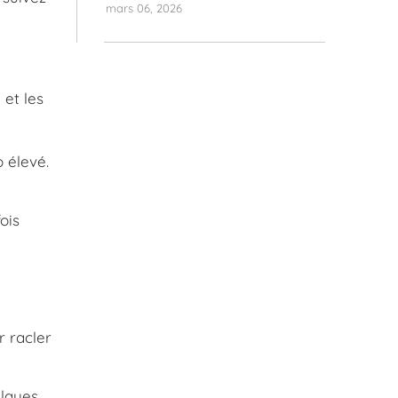
mars 06, 2026
et les
 élevé.
ois
r racler
elques