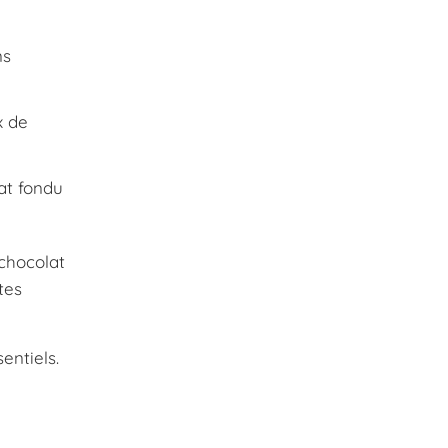
ns
x de
at fondu
 chocolat
tes
entiels.