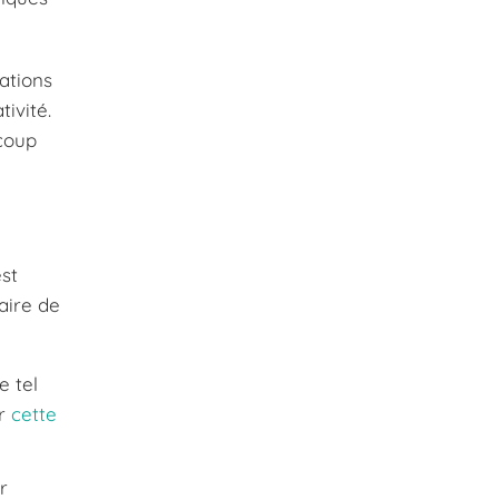
ations
ivité.
 coup
est
faire de
e tel
ur
cette
r