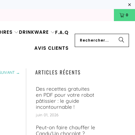
0
IRES
DRINKWARE
F.A.Q
AVIS CLIENTS
ARTICLES RÉCENTS
SUIVANT →
Des recettes gratuites
en PDF pour votre robot
pâtissier : le guide
incontournable !
juin 01, 2026
Peut-on faire chauffer le
Candy'Up chocolat ?