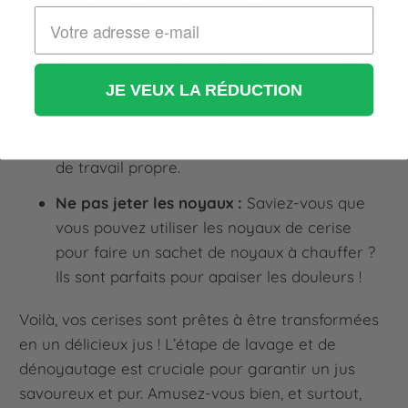
rends les tâches plus agréables ! Vous
pouvez discuter pendant que l'un dénoyaute
et l'autre prépare les cerises pour la cuisson.
JE VEUX LA RÉDUCTION
Prévoir un récipient :
Gardez à portée de
main un récipient pour y jeter les noyaux et
les déchets, afin de maintenir votre espace
de travail propre.
Ne pas jeter les noyaux :
Saviez-vous que
vous pouvez utiliser les noyaux de cerise
pour faire un sachet de noyaux à chauffer ?
Ils sont parfaits pour apaiser les douleurs !
Voilà, vos cerises sont prêtes à être transformées
en un délicieux jus ! L’étape de lavage et de
dénoyautage est cruciale pour garantir un jus
savoureux et pur. Amusez-vous bien, et surtout,