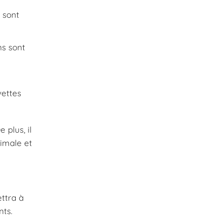
s sont
ns sont
vettes
 plus, il
timale et
ettra à
nts.