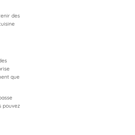
tenir des
cuisine
des
rise
iment que
 basse
us pouvez