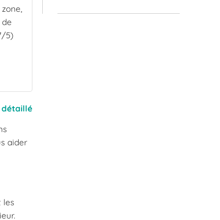
 zone,
e de
7/5)
 détaillé
ns
us aider
 les
ieur.