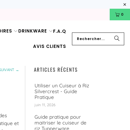
0
IRES
DRINKWARE
F.A.Q
AVIS CLIENTS
ARTICLES RÉCENTS
SUIVANT →
Utiliser un Cuiseur à Riz
Silvercrest - Guide
Pratique
juin 11, 2026
 des
Guide pratique pour
maitriser le cuiseur de
atique et
riz Tupperware