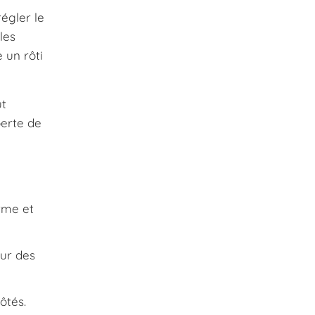
régler le
les
 un rôti
ut
perte de
orme et
our des
ôtés.