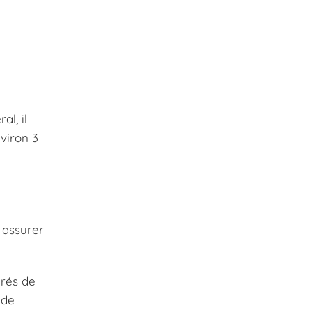
l, il
viron 3
s assurer
érés de
 de