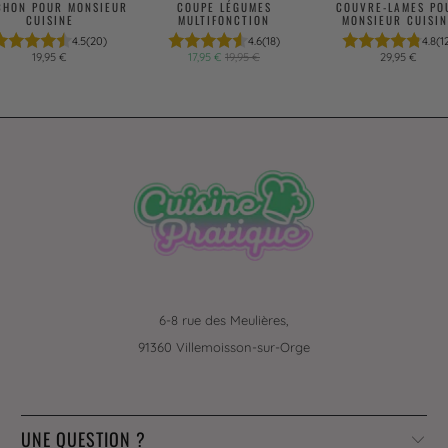
CHON POUR MONSIEUR
COUPE LÉGUMES
COUVRE-LAMES PO
CUISINE
MULTIFONCTION
MONSIEUR CUISIN
4.5
(20)
4.6
(18)
4.8
(1
19,95 €
17,95 €
19,95 €
29,95 €
6-8 rue des Meulières,
91360 Villemoisson-sur-Orge
UNE QUESTION ?