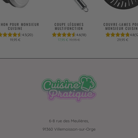
CHON POUR MONSIEUR
COUPE LÉGUMES
COUVRE-LAMES PO
CUISINE
MULTIFONCTION
MONSIEUR CUISIN
4.5
(20)
4.6
(18)
4.8
(1
19,95 €
17,95 €
19,95 €
29,95 €
6-8 rue des Meulières,
91360 Villemoisson-sur-Orge