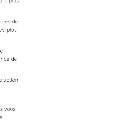
ure plus
lages de
s, plus
re
ence de
truction
us vous
e