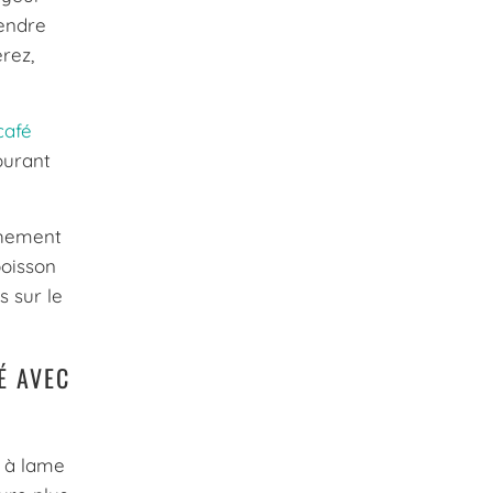
rendre
rez,
café
ourant
chement
boisson
s sur le
É AVEC
s à lame