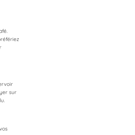
afé.
référiez
r
ervoir
yer sur
u.
vos