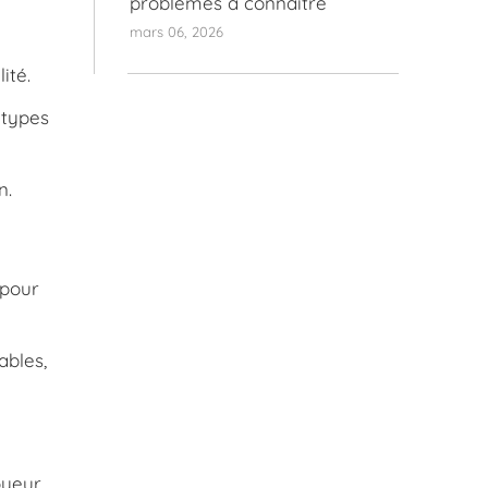
problèmes à connaître
mars 06, 2026
ité.
 types
n.
 pour
ables,
oyeur