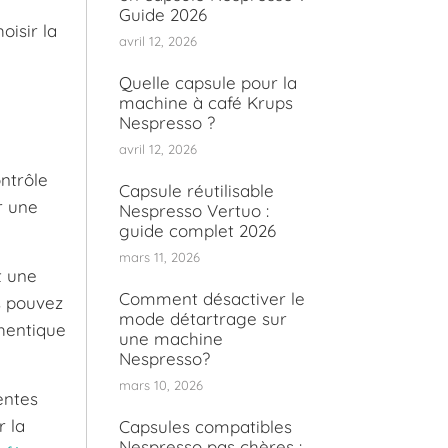
Guide 2026
isir la
avril 12, 2026
Quelle capsule pour la
machine à café Krups
Nespresso ?
avril 12, 2026
ontrôle
Capsule réutilisable
r une
Nespresso Vertuo :
guide complet 2026
mars 11, 2026
t une
Comment désactiver le
s pouvez
mode détartrage sur
thentique
une machine
Nespresso?
mars 10, 2026
entes
r la
Capsules compatibles
Nespresso pas chères :