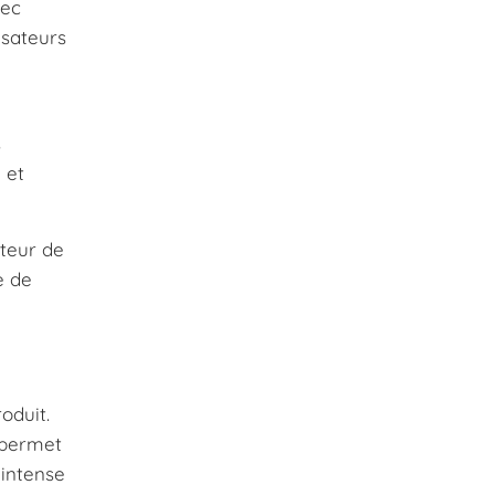
vec
isateurs
s
 et
teur de
e de
oduit.
 permet
 intense