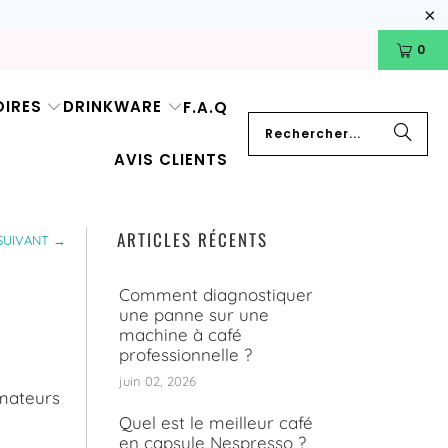
0
IRES
DRINKWARE
F.A.Q
AVIS CLIENTS
ARTICLES RÉCENTS
SUIVANT →
Comment diagnostiquer
une panne sur une
machine à café
professionnelle ?
juin 02, 2026
amateurs
Quel est le meilleur café
en capsule Nespresso ?