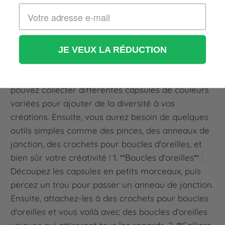
vous avez savouré votre café. Saviez-vous qu'elles
peuvent être transformées en magnifiques bijoux
ou accessoires uniques et originaux ? C'est une
façon créative et écologique de donner une
JE VEUX LA RÉDUCTION
seconde vie à ces petites capsules en aluminium.
### Création de bijoux : Pour commencer, vous
pouvez collecter différentes capsules de couleurs
variées pour ajouter de la diversité à vos
créations. Ensuite, vous aurez besoin de quelques
outils simples comme des pinces, des anneaux de
jonction, des crochets pour boucles d'oreilles, et
bien sûr votre créativité ! 1. **Boucles d'oreilles** :
Découpez les capsules en petits morceaux, puis
percez un trou pour passer un anneau de jonction.
Ensuite, attachez-les à des crochets pour boucles
d'oreilles et vous voilà avec des boucles d'oreilles