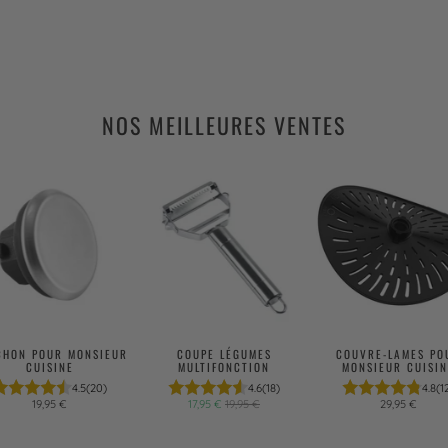
NOS MEILLEURES VENTES
CHON POUR MONSIEUR
COUPE LÉGUMES
COUVRE-LAMES PO
CUISINE
MULTIFONCTION
MONSIEUR CUISIN
4.5
(20)
4.6
(18)
4.8
(1
19,95 €
17,95 €
19,95 €
29,95 €