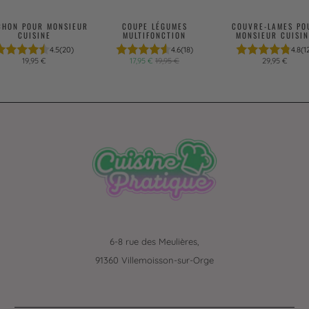
CHON POUR MONSIEUR
COUPE LÉGUMES
COUVRE-LAMES PO
CUISINE
MULTIFONCTION
MONSIEUR CUISIN
4.5
(20)
4.6
(18)
4.8
(1
19,95 €
17,95 €
19,95 €
29,95 €
6-8 rue des Meulières,
91360 Villemoisson-sur-Orge