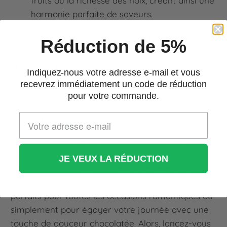
fruits ou la richesse des noix, créant ainsi une
harmonie parfaite de saveurs.
Que vous soyez un passionné de pâtisserie ou
Réduction de 5%
simplement à la recherche d'une manière
originale d'utiliser la ganache montée au chocolat
Indiquez-nous votre adresse e-mail et vous
blanc, ces idées sauront éveiller votre créativité
recevrez immédiatement un code de réduction
en cuisine. N'hésitez pas à expérimenter et à
pour votre commande.
personnaliser ces suggestions en fonction de vos
goûts et de vos préférences!
Et pour donner vie à vos créations sucrées,
pourquoi ne pas essayer ce
moule à chocolat en
JE VEUX LA RÉDUCTION
forme de cœurs
? Avec ce moule adorable, vous
pourrez réaliser des chocolats en forme de cœurs
parfaits pour toutes les occasions romantiques ou
simplement pour égayer votre journée avec une
touche de douceur chocolatée. Alors, lancez-vous