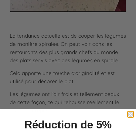
La tendance actuelle est de couper les légumes
de manière spiralée. On peut voir dans les
restaurants des plus grands chefs du monde
des plats servis avec des légumes en spirale.
Cela apporte une touche d'originalité et est
utilisé pour décorer le plat.
Les légumes ont l'air frais et tellement beaux
de cette façon, ce qui rehausse réellement le
niveau du repas.
Réduction de 5%
> Voir tous les Coupe Légumes <