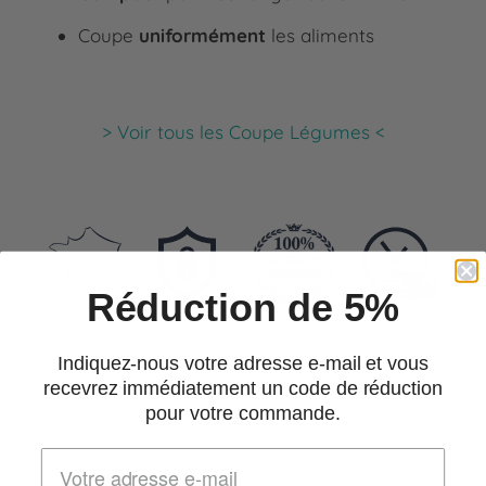
Coupe
uniformément
les aliments
> Voir tous les Coupe Légumes <
Réduction de 5%
Support
Paiement
Satisfait ou
Livraison
Indiquez-nous votre adresse e-mail et vous
Français
Sécurisé
Remboursé
Suivie
recevrez immédiatement un code de réduction
pour votre commande.