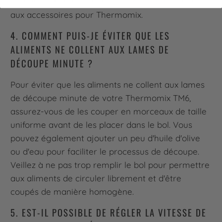
rechange de haute qualité sur
cette page
dédiée
aux accessoires pour Thermomix.
4. COMMENT PUIS-JE ÉVITER QUE LES
ALIMENTS NE COLLENT AUX LAMES DE
DÉCOUPE MINUTE ?
Pour éviter que les aliments ne collent aux lames
de découpe minute de votre Thermomix TM6,
assurez-vous de les couper en morceaux de taille
uniforme avant de les placer dans le bol. Vous
pouvez également ajouter un peu d'huile d'olive
ou d'eau pour faciliter le processus de découpe.
Veillez à ne pas trop remplir le bol pour permettre
aux aliments de circuler librement et d'être
coupés de manière homogène.
5. EST-IL POSSIBLE DE RÉGLER LA VITESSE DE