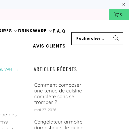
0
IRES
DRINKWARE
F.A.Q
AVIS CLIENTS
ARTICLES RÉCENTS
SUIVANT →
Comment composer
une tenue de cuisine
complète sans se
tromper ?
mai 27, 2026
ode des
Congélateur armoire
ttre
domestique : le guide