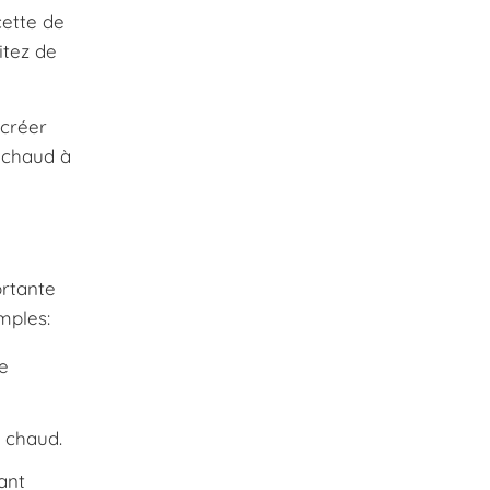
cette de
itez de
 créer
t chaud à
ortante
mples:
e
t chaud.
ant