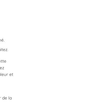
hé.
itez.
ette
vez
leur et
 de la