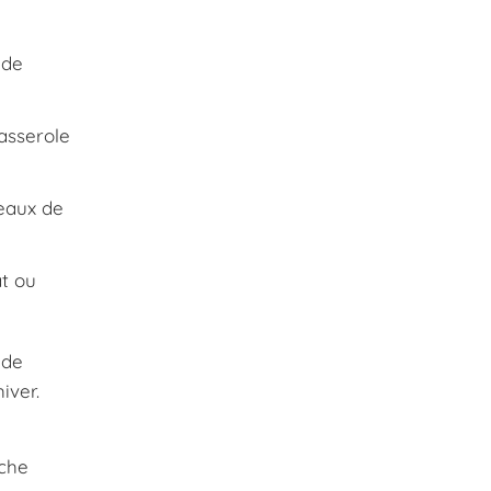
 de
asserole
ceaux de
t ou
 de
iver.
uche