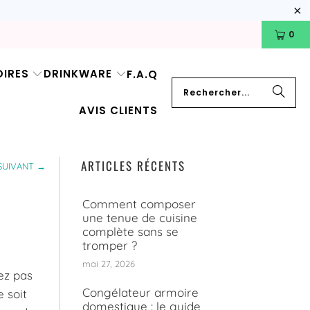
0
IRES
DRINKWARE
F.A.Q
AVIS CLIENTS
ARTICLES RÉCENTS
SUIVANT →
Comment composer
une tenue de cuisine
complète sans se
tromper ?
mai 27, 2026
ez pas
Congélateur armoire
 soit
domestique : le guide