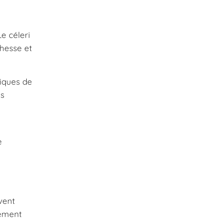
e céleri
chesse et
tiques de
us
e
vent
nement