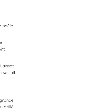
e poêle
ur
ent
 Laissez
n se soit
 grande
n grillé