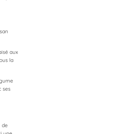
esan
aisé aux
ous la
légume
c ses
i de
i une