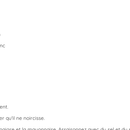
n
anc
ent.
r qu'il ne noircisse.
naigre et la mayonnaise. Assaisonnez avec du sel et du 