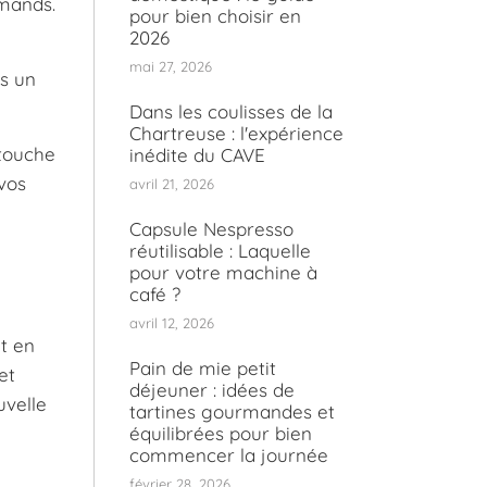
rmands.
pour bien choisir en
2026
mai 27, 2026
ns un
Dans les coulisses de la
Chartreuse : l'expérience
 touche
inédite du CAVE
 vos
avril 21, 2026
Capsule Nespresso
réutilisable : Laquelle
pour votre machine à
café ?
avril 12, 2026
t en
Pain de mie petit
et
déjeuner : idées de
uvelle
tartines gourmandes et
équilibrées pour bien
commencer la journée
février 28, 2026