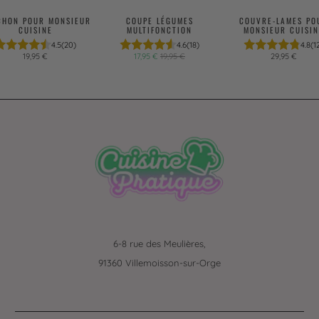
CHON POUR MONSIEUR
COUPE LÉGUMES
COUVRE-LAMES PO
CUISINE
MULTIFONCTION
MONSIEUR CUISIN
4.5
(20)
4.6
(18)
4.8
(1
19,95 €
17,95 €
19,95 €
29,95 €
6-8 rue des Meulières,
91360 Villemoisson-sur-Orge