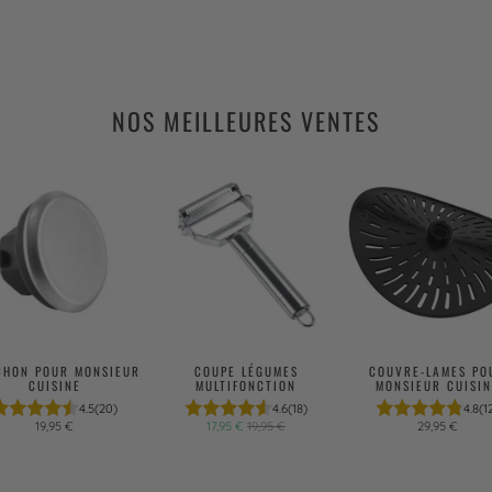
NOS MEILLEURES VENTES
CHON POUR MONSIEUR
COUPE LÉGUMES
COUVRE-LAMES PO
CUISINE
MULTIFONCTION
MONSIEUR CUISIN
4.5
(20)
4.6
(18)
4.8
(1
19,95 €
17,95 €
19,95 €
29,95 €