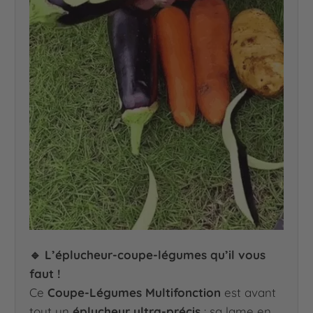
🔹 L’éplucheur-coupe-légumes qu’il vous
faut !
Ce
Coupe-Légumes Multifonction
est avant
tout un
éplucheur ultra-précis
: sa lame en