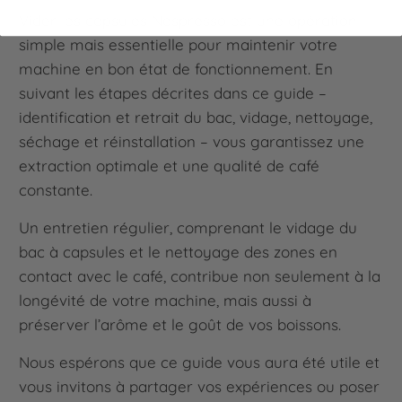
Vider les capsules Nespresso est une opération
simple mais essentielle pour maintenir votre
machine en bon état de fonctionnement. En
suivant les étapes décrites dans ce guide –
identification et retrait du bac, vidage, nettoyage,
séchage et réinstallation – vous garantissez une
extraction optimale et une qualité de café
constante.
Un entretien régulier, comprenant le vidage du
bac à capsules et le nettoyage des zones en
contact avec le café, contribue non seulement à la
longévité de votre machine, mais aussi à
préserver l’arôme et le goût de vos boissons.
Nous espérons que ce guide vous aura été utile et
vous invitons à partager vos expériences ou poser