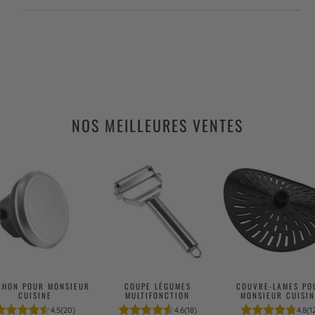
NOS MEILLEURES VENTES
CHON POUR MONSIEUR
COUPE LÉGUMES
COUVRE-LAMES PO
CUISINE
MULTIFONCTION
MONSIEUR CUISIN
4.5
(20)
4.6
(18)
4.8
(1