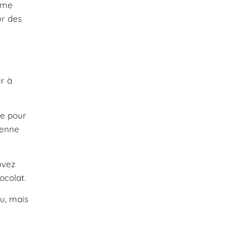
orme
ur des
ir à
se pour
ienne
uvez
ocolat.
u, mais