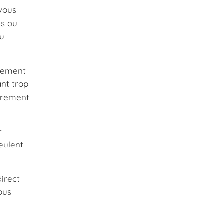
 vous
es ou
au-
alement
ant trop
ièrement
r
veulent
direct
ous