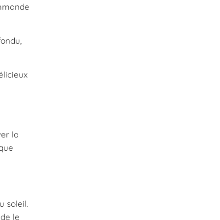
commande
fondu,
licieux
er la
 que
 soleil.
de le