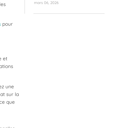
mars 06, 2026
les
s
pour
e et
ations
cez une
at sur la
 ce que