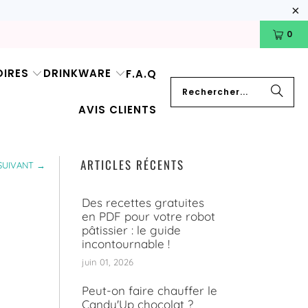
0
IRES
DRINKWARE
F.A.Q
AVIS CLIENTS
ARTICLES RÉCENTS
SUIVANT →
Des recettes gratuites
en PDF pour votre robot
pâtissier : le guide
incontournable !
juin 01, 2026
Peut-on faire chauffer le
Candy'Up chocolat ?