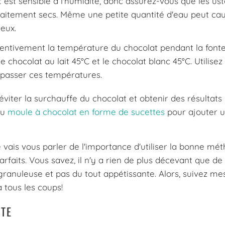
 est sensible à l'humidité, donc assurez-vous que les ust
rfaitement secs. Même une petite quantité d'eau peut ca
leux.
tentivement la température du chocolat pendant la fonte
e chocolat au lait 45°C et le chocolat blanc 45°C. Utilisez
passer ces températures.
éviter la surchauffe du chocolat et obtenir des résultats 
du
moule à chocolat en forme de sucettes
pour ajouter 
e vais vous parler de l'importance d'utiliser la bonne mé
rfaits. Vous savez, il n'y a rien de plus décevant que de 
ranuleuse et pas du tout appétissante. Alors, suivez me
à tous les coups!
NTE