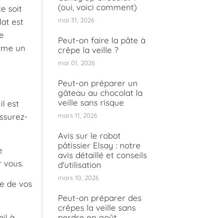
(oui, voici comment)
e soit
mai 31, 2026
at est
re
Peut-on faire la pâte à
omme un
crêpe la veille ?
mai 01, 2026
Peut-on préparer un
gâteau au chocolat la
veille sans risque
l est
Assurez-
mars 11, 2026
Avis sur le robot
pâtissier Elsay : notre
e
avis détaillé et conseils
r vous.
d'utilisation
mars 10, 2026
re de vos
Peut-on préparer des
crêpes la veille sans
il à
perdre en goût