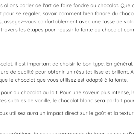
 allons parler de l'art de faire fondre du chocolat. Que c
t pour se régaler, savoir comment bien fondre du chocol
lors, asseyez-vous confortablement avec une tasse de vot
 travers les étapes pour réussir la fonte du chocolat c
at, il est important de choisir le bon type. En général, i
e de qualité pour obtenir un résultat lisse et brillant. 
que le chocolat que vous utilisez est adapté à la fonte.
 pour du chocolat au lait. Pour une saveur plus intense, l
tes subtiles de vanille, le chocolat blanc sera parfait pou
ous utilisez aura un impact direct sur le goût et la textu
vos créations, je vous recommande de jeter un coup d'œ