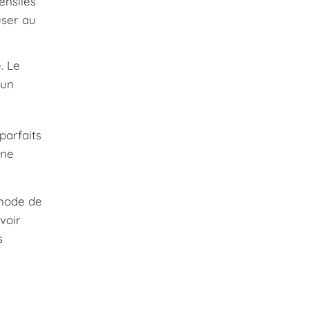
ensiles
user au
. Le
 un
parfaits
une
thode de
voir
s